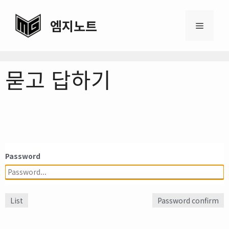
Skip
to
엠지노트
Menu
content
묻고 답하기
Password
List
Password confirm